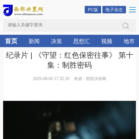
PC版
电子杂志
首页
新闻
决策
思想汇
视频
地市
纪录片 | 《守望：红色保密往事》 第十
集：制胜密码
2025-09-09 17:32:25
来源：西部决策网